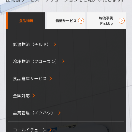
物流事例
食品物流
物流サービス
PickUp
(株)KOMPEITO様
低温物流（チルド）
食品物流センター運営
オフィス向食品の供給センター運営
冷凍物流（フローズン）
食品配送
乳製品メーカーＤ社様
工場内物流を一括で受託
食品倉庫サービス
食品通販物流（食品EC）
食品メーカーＡ社様
受注FAXデータの電子化に対応
全国対応
介護食物流サービス
食品卸Ｅ社様
品質管理（ノウハウ）
情報システム
冷凍品を冷蔵品に温度帯変更
飲料メーカーの冷蔵共同配送
コールドチェーン
受注・配車センター