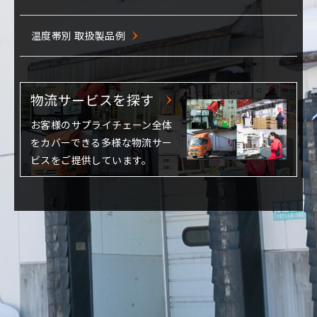
チルド飲料を対象に共同配送
温度帯別 取扱製品例
ネットスーパー
大手CVSチェーンＨ社様
チルド日配対象センター前センター
物流サービスを探す
物流サービスを探す
冷凍食品メーカーの全国配送
氷菓の全国供給にフェリーを活用
お客様のサプライチェーン全体
お客様のサプライチェーン全体
をカバーできる多様な物流サー
をカバーできる多様な物流サー
食品メーカーC社様
ビスをご提供しています。
ビスをご提供しています。
WMSの活用で先入れ先出しを徹底
大手量販店Ｐ社様
全国約50店舗のネットスーパー商品を個配
物流事例を探す
SBSフレックのソリューションを活用したお客様の導入